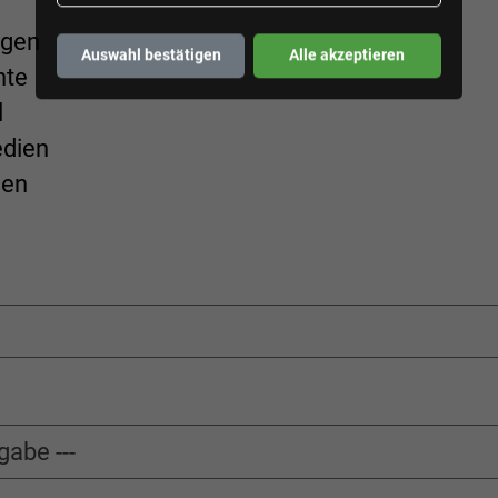
ogen
Auswahl bestätigen
Alle akzeptieren
nte
l
edien
gen