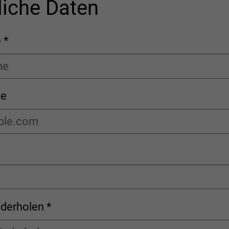
liche Daten
 *
se
derholen *