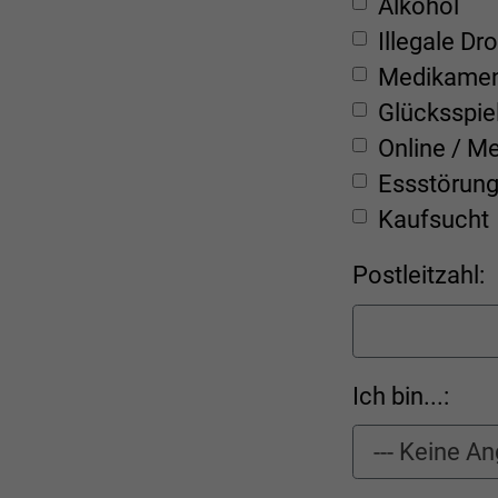
Alkohol
Illegale Dr
Medikame
Glücksspie
Online / M
Essstörun
Kaufsucht
Postleitzahl:
Ich bin...: